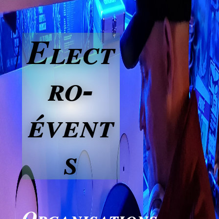
Elect
ro-
évent
s
Organisations