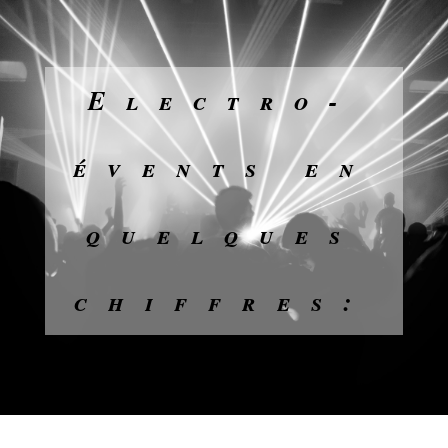
Electro-
évents en
quelques
chiffres: