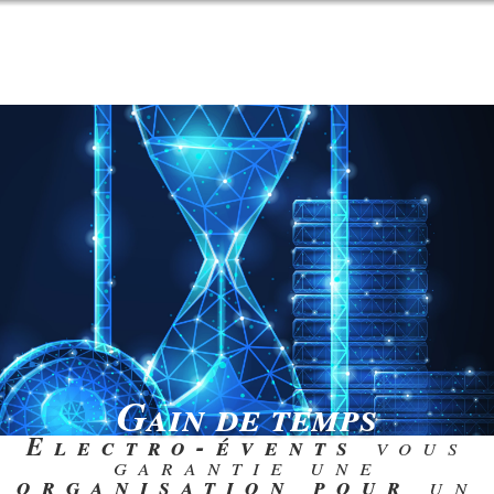
Gain de temps
Electro-évents
vous
garantie une
organisation pour
un