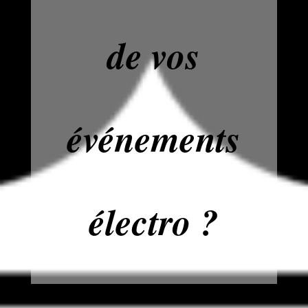
de vos
événements
électro ?